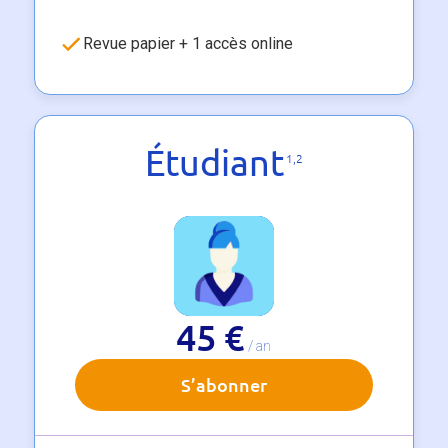
Revue papier + 1 accès online
Étudiant
1,2
45 €
/ an
S’abonner