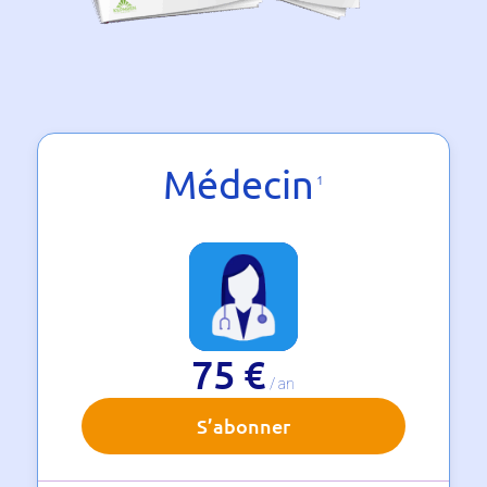
Médecin
1
75 €
/ an
S’abonner