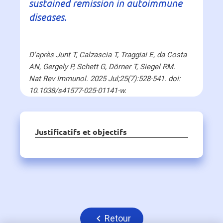
sustained remission in autoimmune
diseases.
D'après Junt T, Calzascia T, Traggiai E, da Costa
AN, Gergely P, Schett G, Dörner T, Siegel RM.
Nat Rev Immunol. 2025 Jul;25(7):528-541. doi:
10.1038/s41577-025-01141-w.
Justificatifs et objectifs
Retour