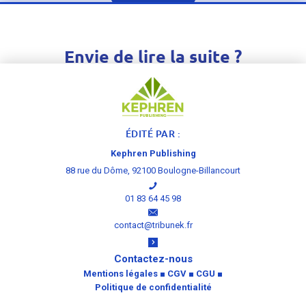
Envie de lire la suite ?
Inscrivez-vous gratuitement ou connectez-vous
pour pouvoir accéder à l'article dans son intégralité
ÉDITÉ PAR :
S'inscrire
›
Se connecter
›
Kephren Publishing
88 rue du Dôme, 92100 Boulogne-Billancourt
01 83 64 45 98
contact@tribunek.fr
Contactez-nous
Mentions légales
■
CGV
■
CGU
■
Politique de confidentialité